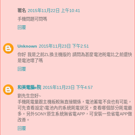
匿名
2015年11月22日 上午10:41
手機問題可問嗎
回覆
Unknown
2015年11月23日 下午2:51
你好 我是之前ZL換主機版的 請問為甚麼電池秏電比之前還快
是電池壞了嗎
回覆
和美電腦e院
2015年11月23日 下午4:57
劉先生您好~
手機耗電量跟主機板較無直接關係，電池蓄電不良也有可能，
可先查看設定\電池內的系統耗電狀況，查看哪個部分耗電最
多。另外SONY原生系統無省電APP，可安裝一些省電APP做
改善。
回覆