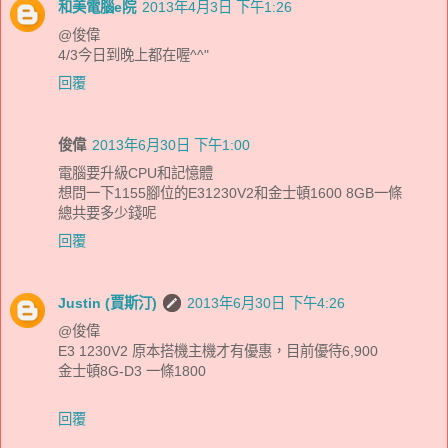
和美電腦e院
2013年4月3日 下午1:26
@俊偉
4/3今日到晚上都在喔^^"
回覆
俊偉
2013年6月30日 下午1:00
電腦要升級CPU和記憶體
想問一下1155腳位的E31230V2和金士頓1600 8GB一條
總共要多少錢呢
回覆
Justin (賈斯汀)
2013年6月30日 下午4:26
@俊偉
E3 1230V2 原本搭機主機才有優惠，目前優待6,900
金士頓8G-D3 一條1800
回覆