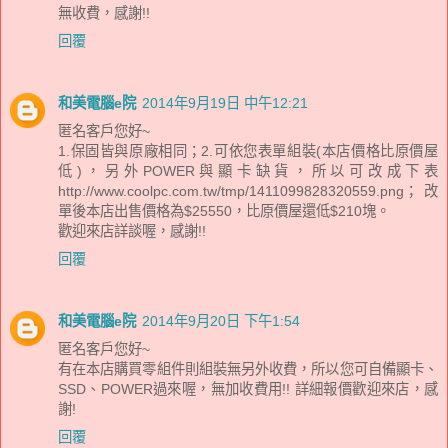
無收費，感謝!!
回覆
和美電腦e院
2014年9月19日 中午12:21
匿名客戶您好~
1.保固皆與原廠相同；2.可依您表單組裝(本店價格比原價屋
低)，另外POWER與顯卡缺貨，所以可改成下表
http://www.coolpc.com.tw/tmp/1411099828320559.png；改
單後本店出售價格為$25550，比原價屋還低$210塊。
歡迎來店詳談喔，感謝!!
回覆
和美電腦e院
2014年9月20日 下午1:54
匿名客戶您好~
有在本店購買零組件則組裝無另外收費，所以您可自備顯卡、
SSD、POWER過來喔，無加收費用!! 詳細報價歡迎來店，感
謝!
回覆