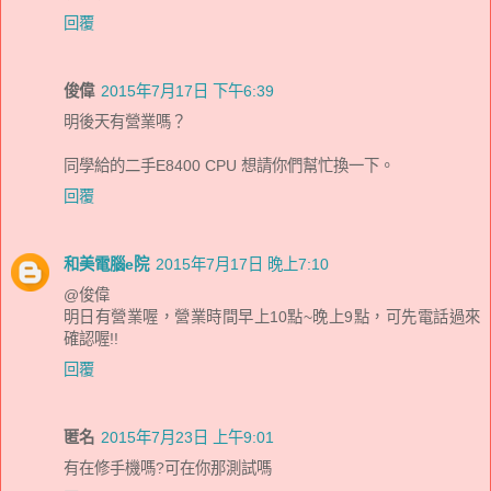
回覆
俊偉
2015年7月17日 下午6:39
明後天有營業嗎？
同學給的二手E8400 CPU 想請你們幫忙換一下。
回覆
和美電腦e院
2015年7月17日 晚上7:10
@俊偉
明日有營業喔，營業時間早上10點~晚上9點，可先電話過來
確認喔!!
回覆
匿名
2015年7月23日 上午9:01
有在修手機嗎?可在你那測試嗎