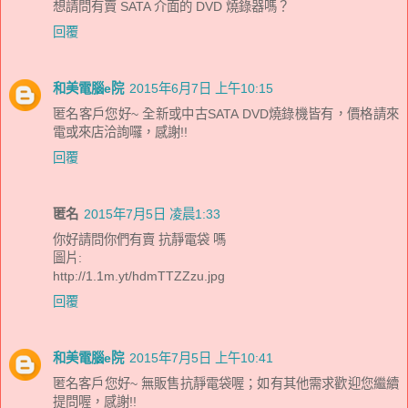
想請問有賣 SATA 介面的 DVD 燒錄器嗎？
回覆
和美電腦e院
2015年6月7日 上午10:15
匿名客戶您好~ 全新或中古SATA DVD燒錄機皆有，價格請來
電或來店洽詢囉，感謝!!
回覆
匿名
2015年7月5日 凌晨1:33
你好請問你們有賣 抗靜電袋 嗎
圖片:
http://1.1m.yt/hdmTTZZzu.jpg
回覆
和美電腦e院
2015年7月5日 上午10:41
匿名客戶您好~ 無販售抗靜電袋喔；如有其他需求歡迎您繼續
提問喔，感謝!!