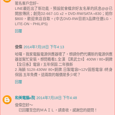
匿名客戶您好~
LINE最近出了新功能，預設就會檔非好友名單的訊息@@已
開放傳訊；創見D2-667-1G x2 + DVD-RW/SATA =830；給你
$800，歡迎來店自取。(中古DVD-RW目前3品牌任選LG、
LITE-ON、PHILIPS)
回覆
俊偉
2014年7月18日 下午4:13
哈囉，我家電腦電源供應器壞了，想請你們代購新的電源供應
器並幫忙安裝。想問看看1.全漢 【黑武士II】400W / 80+銅牌
【全日系】電容 / 五年保固.二年換新
2.海韻 S12II-430W/ 80+銅牌.日製電容/+12V固態電容 /終身
保固.五年免費。這兩款的報價是多少呢？
回覆
和美電腦e院
2014年7月18日 下午4:48
俊偉您好～
已回覆至您的ＭＡＩＬ，請查收，感謝您的提問！