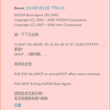
Barret
2013年7月13日 下午6:29
NVIDIA Boot Agent 201.0462
Copyright (C) 2001－2005 NVIDIA Corporation
Copyright (C) 1997－2000 intel Corporation
過一下下又出現
CLIENT AC ADDR: 00 16 E6 4D A7 97 GUID:FFFFFF-........
都是F
DHCP ／(轉阿轉).......
再來就出現
PxE-E51:No DHCP or proxyDHCP offers were received.
PxE-MOF:Exiting NVIDIA Boot Agent.
請問這是怎麼回事?
是否與硬碟有關?謝謝!
回覆