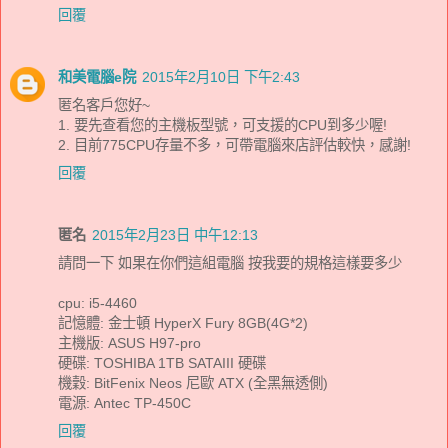
回覆
和美電腦e院
2015年2月10日 下午2:43
匿名客戶您好~
1. 要先查看您的主機板型號，可支援的CPU到多少喔!
2. 目前775CPU存量不多，可帶電腦來店評估較快，感謝!
回覆
匿名
2015年2月23日 中午12:13
請問一下 如果在你們這組電腦 按我要的規格這樣要多少
cpu: i5-4460
記憶體: 金士頓 HyperX Fury 8GB(4G*2)
主機版: ASUS H97-pro
硬碟: TOSHIBA 1TB SATAIII 硬碟
機穀: BitFenix Neos 尼歐 ATX (全黑無透側)
電源: Antec TP-450C
回覆