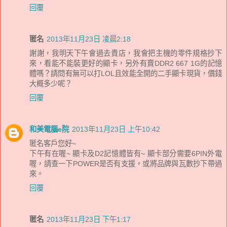
回覆
匿名
2013年11月23日 凌晨2:18
謝謝，我明天下午會過去貴店，我會把主機的零件規格抄下
來，看能不能裝更好的顯卡，另外有賣DDR2 667 1G的記憶
體嗎？請問有無可以打LOL且效能全開的二手顯卡現貨，價錢
大概多少呢？
回覆
和美電腦e院
2013年11月23日 上午10:42
匿名客戶您好~
下午有在喔~ 顯卡及D2記憶體皆有~ 顯卡部分需要6PIN外電
喔，請查一下POWER是否有支援，或將品牌與瓦數抄下帶過
來。
回覆
匿名
2013年11月23日 下午1:17