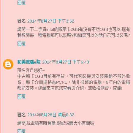
回覆
匿名
2014年8月27日 下午3:52
請問一下二手貨intel的顯示卡2GB有沒有不然1GB也可以,還有
我想問每一種電腦都可以裝嗎?和如果可以的話自己可以裝嗎?
回覆
和美電腦e院
2014年8月27日 下午6:43
匿名客戶您好~
中古顯卡1GB目前有存貨，可代客裝機與安裝驅動不額外收
費；顯卡介面規格為PCI-E，除非很舊的電腦，5年內的電腦
都能安裝。建議來店幫您查看與介紹，無收檢測費，感謝!
回覆
匿名
2014年8月28日 清晨6:32
請問j玩電腦有時會當,跟記憶體大小有關嗎
回覆