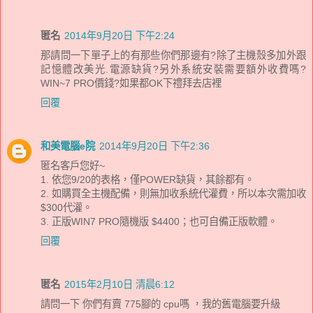
匿名
2014年9月20日 下午2:24
那請問一下單子上的有那些你們那邊有?除了主機殼多加外跟
記憶體改美光.電源缺貨?另外系統安裝需要額外收費嗎?
WIN~7 PRO價錢?如果都OK下禮拜去店裡
回覆
和美電腦e院
2014年9月20日 下午2:36
匿名客戶您好~
1. 依您9/20的表格，僅POWER缺貨，其餘都有。
2. 如購買全主機配備，則無加收系統代灌費，所以本次需加收
$300代灌。
3. 正版WIN7 PRO隨機版 $4400；也可自備正版軟體。
回覆
匿名
2015年2月10日 清晨6:12
請問一下 你們有賣 775腳的 cpu嗎 ，我的舊電腦要升級