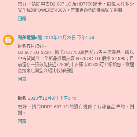
您好，請問中古D2 667 1G及HD7750顯卡，價位大概多少
呢？我的POWER是450W，有無更適合的推薦呢？謝謝
回覆
和美電腦e院
2013年11月23日 下午1:44
匿名客戶您好~
D2-667-1G $230；顯卡HD7750屬目前市售主流產品，所以
中古貨尚無，全新品推薦技嘉 R775OC-1G 價格 $2,990；目
前僅存一張效能接近7750的中古顯卡$1300可介紹給您，歡迎
直接來店幫您介紹比較詳細喔!
回覆
匿名
2013年12月9日 下午3:49
您好，請問DDR2 667 1G的還有幾條？有哪些品牌的，謝
謝。
回覆